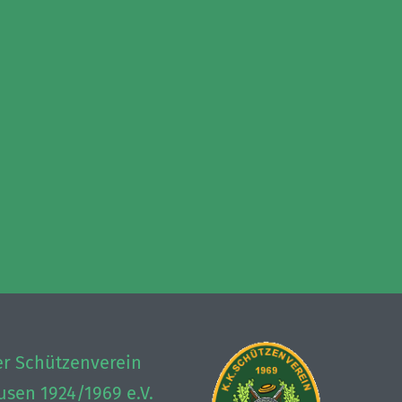
er Schützenverein
sen 1924/1969 e.V.