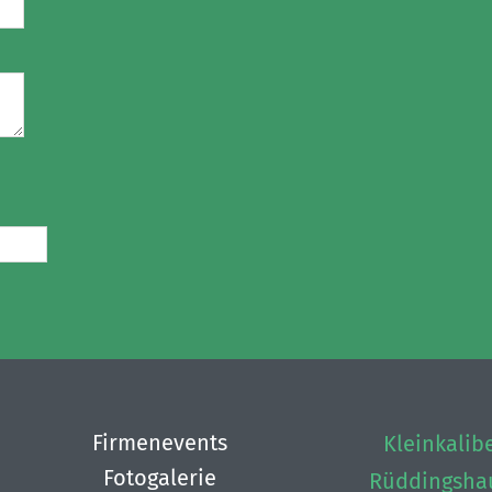
Firmenevents
Kleinkalib
Fotogalerie
Rüddingshau