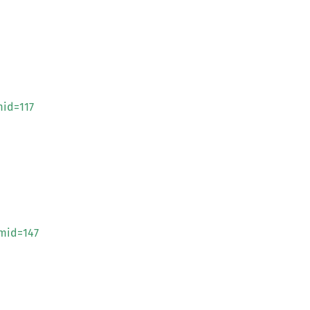
id=117
mid=147