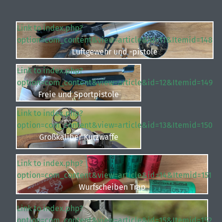
Link to index.php?
option=com_content&view=article&id=11&Itemid=148
Rüddingsh
Luftgewehr und -pistole
Link to index.php?
option=com_content&view=article&id=12&Itemid=149
Kleinkaliber S
Freie und Sportpistole
Link to index.php?
option=com_content&view=article&id=13&Itemid=150
Großkaliber Kurzwaffe
Link to index.php?
option=com_content&view=article&id=14&Itemid=151
Wurfscheiben Trap
Link to index.php?
option=com_content&view=article&id=15&Itemid=152