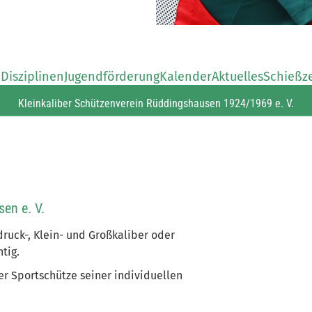
n
Disziplinen
Jugendförderung
Kalender
Aktuelles
Schießz
Topline
Kleinkaliber Schützenverein Rüddingshausen 1924/1969 e. V.
en e. V.
druck-, Klein- und Großkaliber oder
tig.
r Sportschütze seiner individuellen