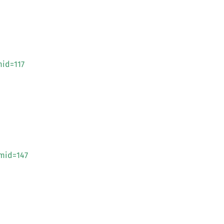
id=117
mid=147