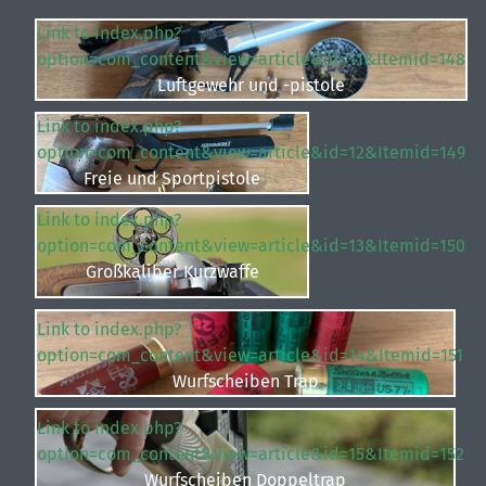
Link to index.php?
option=com_content&view=article&id=11&Itemid=148
Luftgewehr und -pistole
Link to index.php?
option=com_content&view=article&id=12&Itemid=149
Freie und Sportpistole
Link to index.php?
option=com_content&view=article&id=13&Itemid=150
Großkaliber Kurzwaffe
Link to index.php?
option=com_content&view=article&id=14&Itemid=151
Wurfscheiben Trap
Link to index.php?
option=com_content&view=article&id=15&Itemid=152
Wurfscheiben Doppeltrap