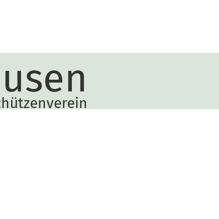
ausen
chützenverein